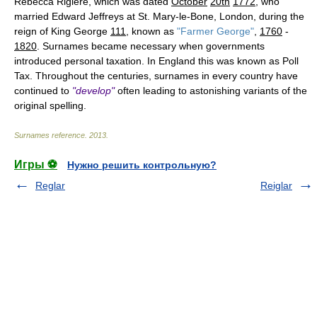
Rebecca Riglere, which was dated
October
20th
1772
, who
married Edward Jeffreys at St. Mary-le-Bone, London, during the
reign of King George
111
, known as
"Farmer George"
,
1760
-
1820
. Surnames became necessary when governments
introduced personal taxation. In England this was known as Poll
Tax. Throughout the centuries, surnames in every country have
continued to
"develop"
often leading to astonishing variants of the
original spelling.
Surnames reference
.
2013
.
Игры ⚽
Нужно решить контрольную?
Reglar
Reiglar