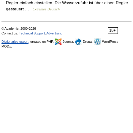
Regler einfach einstellen. Die Wasserzufuhr ist über einen Regler
gesteuert …
Extremes Deutsch
© Academic, 2000-2026
18+
Contact us:
Technical Support
,
Advertising
Dictionaries export
, created on PHP,
Joomla,
Drupal,
WordPress,
MODx.