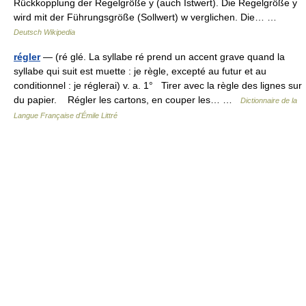
Rückkopplung der Regelgröße y (auch Istwert). Die Regelgröße y
wird mit der Führungsgröße (Sollwert) w verglichen. Die… …
Deutsch Wikipedia
régler
— (ré glé. La syllabe ré prend un accent grave quand la
syllabe qui suit est muette : je règle, excepté au futur et au
conditionnel : je réglerai) v. a. 1° Tirer avec la règle des lignes sur
du papier. Régler les cartons, en couper les… …
Dictionnaire de la
Langue Française d'Émile Littré