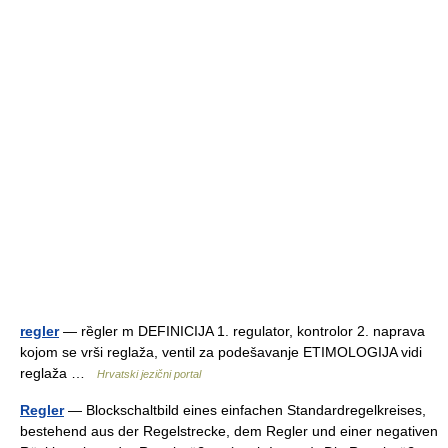
regler
— rȅgler m DEFINICIJA 1. regulator, kontrolor 2. naprava
kojom se vrši reglaža, ventil za podešavanje ETIMOLOGIJA vidi
reglaža …
Hrvatski jezični portal
Regler
— Blockschaltbild eines einfachen Standardregelkreises,
bestehend aus der Regelstrecke, dem Regler und einer negativen