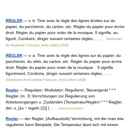
RÉGLER
— v. tr. Tirer avec la règle des lignes droites sur du
papier, du parchemin, du carton, etc. Régler du papier pour écrire
droit. Régler du papier pour noter de la musique. Il signifie, au
figuré, Conduire, diriger suivant certaines règles,… …
Dictionnaire
de l'Academie Francaise, 8eme edition (1935)
RÉGLER
— v. a. Tirer avec la règle des lignes sur du papier, du
parchemin, du vélin, du carton, etc. Régler du papier pour écrire
droit. Régler du papier pour noter de la musique. Il signifie
figurément, Conduire, diriger suivant certaines règles,… …
Dictionnaire de l'Academie Francaise, 7eme edition (1835)
Regler
— Regulator; Modulator; Regulierer; Steuergerät * * *
Reg|ler 〈m. 3〉 Vorrichtungen zur Regulierung von
Arbeitsvorgängen u. Zuständen (TemperaturRegler) * * * Reg|ler,
der; s, [zu ↑ regeln (2)] ( …
Universal-Lexikon
Regler
— der Regler, (Aufbaustufe) Vorrichtung, mit der man etw.
regulieren kann Beispiele: Die Temperatur lässt sich mit einem